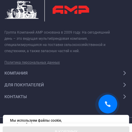
Группа Компаний АМР основана в 2009 году. На сегодняшний
день – это ведущая мультибрендовая компания,
специализирующаяся на поставке сельскохозяйственной и
спецтехники, а также запасных частей к ней.
Политика персональных данных
КОМПАНИЯ
ДЛЯ ПОКУПАТЕЛЕЙ
КОНТАКТЫ
Мы используем файлы cookie,
чтобы сайт был лучше для вас.
OK
© 2026. Все права защищены.
Политика обработки персональных
Digi-Web.ru
— создание и поддержка сайта
В КОРЗИНУ