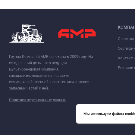
КОМПА
О компа
Сертифи
Группа Компаний АМР основана в 2009 году. На
Контакт
сегодняшний день – это ведущая
Реквизи
мультибрендовая компания,
специализирующаяся на поставке
сельскохозяйственной и спецтехники, а также
запасных частей к ней.
Политика персональных данных
Мы используем файлы cookie