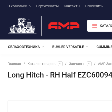
О компании
Сертификаты
Контакты
Реквизиты
КАТАЛ
СЕЛЬХОЗТЕХНИКА
BUHLER VERSATILE
CUMMIN
Главная
/
Каталог товаров
/
Запчасти
/
АМР Зап
Long Hitch - RH Half EZC6009
Избранное
Сравнение