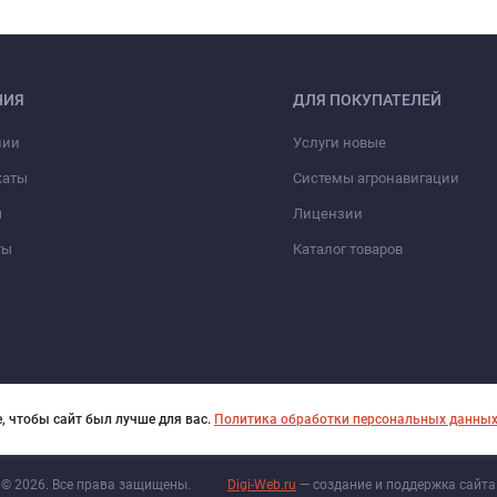
НИЯ
ДЛЯ ПОКУПАТЕЛЕЙ
нии
Услуги новые
каты
Системы агронавигации
ы
Лицензии
ты
Каталог товаров
, чтобы сайт был лучше для вас.
Политика обработки персональных данны
© 2026. Все права защищены.
Digi-Web.ru
— создание и поддержка сайта