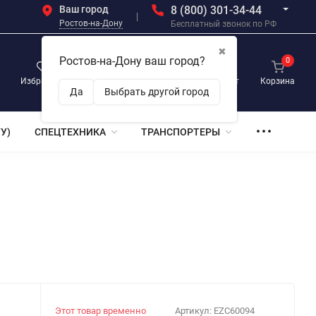
Ваш город
8 (800) 301-34-44
Ростов-на-Дону
Бесплатный звонок по РФ
✖
Ростов-на-Дону ваш город?
0
0
0
Избранное
Просмотренные
Личный кабинет
Корзина
Да
Выбрать другой город
У)
СПЕЦТЕХНИКА
ТРАНСПОРТЕРЫ
Этот товар временно
Артикул:
EZC60094