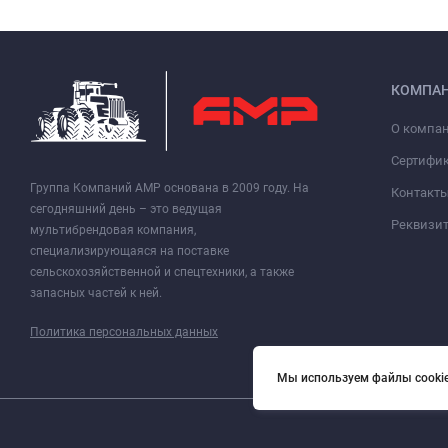
КОМПА
О компа
Сертифи
Группа Компаний АМР основана в 2009 году. На
Контакт
сегодняшний день – это ведущая
Реквизи
мультибрендовая компания,
специализирующаяся на поставке
сельскохозяйственной и спецтехники, а также
запасных частей к ней.
Политика персональных данных
Мы используем файлы cookie