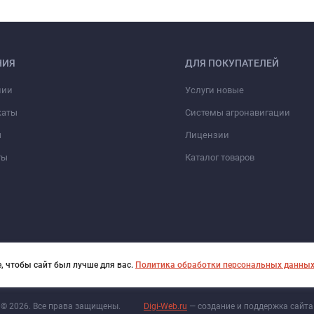
НИЯ
ДЛЯ ПОКУПАТЕЛЕЙ
нии
Услуги новые
каты
Системы агронавигации
ы
Лицензии
ты
Каталог товаров
, чтобы сайт был лучше для вас.
Политика обработки персональных данны
© 2026. Все права защищены.
Digi-Web.ru
— создание и поддержка сайта