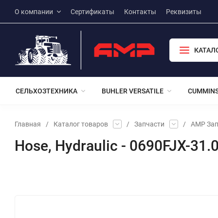
О компании
Сертификаты
Контакты
Реквизиты
КАТАЛ
СЕЛЬХОЗТЕХНИКА
BUHLER VERSATILE
CUMMIN
Главная
/
Каталог товаров
/
Запчасти
/
АМР Зап
Hose, Hydraulic - 0690FJX-31
Избранное
Сравнение