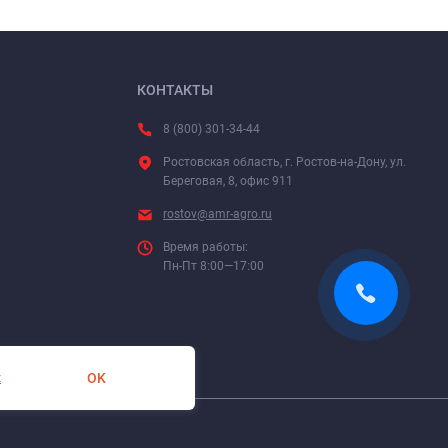
КОНТАКТЫ
8 (800) 301-34-44
Ростовская область, г. Ростов-на-Дону, ул.
Береговая, 8, офис 911
rostov@amr-agro.ru
Время работы:
Пн-Пт 8:00—17:00
OK
х