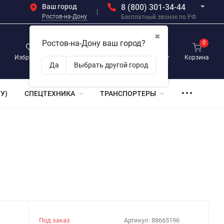
Ваш город
8 (800) 301-34-44
Ростов-на-Дону
Бесплатный звонок по РФ
✖
Ростов-на-Дону ваш город?
0
0
0
Избранное
Просмотренные
Личный кабинет
Корзина
Да
Выбрать другой город
У)
СПЕЦТЕХНИКА
ТРАНСПОРТЕРЫ
Под заказ
Артикул:
88665196