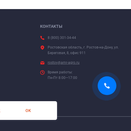
КОНТАКТЫ
8 (800) 301-34-44
Ростовская область, г. Ростов-на-Дону, ул.
Береговая, 8, офис 911
rostov@amr-agro.ru
Время работы:
Пн-Пт 8:00—17:00
OK
х