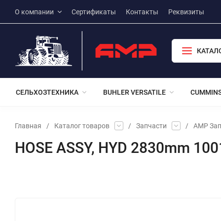
О компании
Сертификаты
Контакты
Реквизиты
КАТАЛ
СЕЛЬХОЗТЕХНИКА
BUHLER VERSATILE
CUMMIN
Главная
/
Каталог товаров
/
Запчасти
/
АМР Зап
HOSE ASSY, HYD 2830mm 100
Избранное
Сравнение