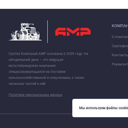
КОМПА
О компа
Сертифи
Группа Компаний АМР основана в 2009 году. На
Контакт
сегодняшний день – это ведущая
Реквизи
мультибрендовая компания,
специализирующаяся на поставке
сельскохозяйственной и спецтехники, а также
запасных частей к ней.
Политика персональных данных
Мы используем файлы cookie