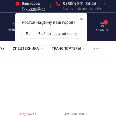
Ваш город
8 (800) 301-34-44
Ростов-на-Дону
Бесплатный звонок по РФ
✖
Ростов-на-Дону ваш город?
0
0
0
Избранное
Просмотренные
Личный кабинет
Корзина
Да
Выбрать другой город
У)
СПЕЦТЕХНИКА
ТРАНСПОРТЕРЫ
Под заказ
Артикул:
100178