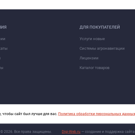
НИЯ
ДЛЯ ПОКУПАТЕЛЕЙ
нии
Услуги новые
каты
Системы агронавигации
ы
Лицензии
ты
Каталог товаров
, чтобы сайт был лучше для вас.
Политика обработки персональных данны
© 2026. Все права защищены.
Digi-Web.ru
— создание и поддержка сайта