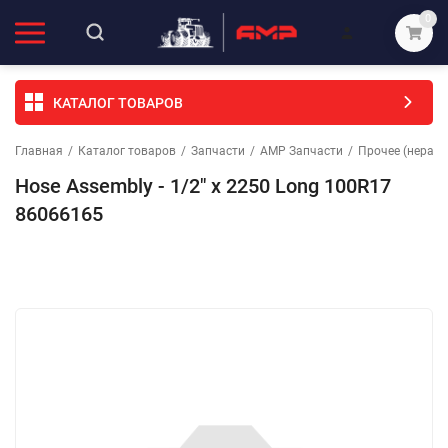
0
КАТАЛОГ ТОВАРОВ
Главная
/
Каталог товаров
/
Запчасти
/
АМР Запчасти
/
Прочее (неразо
Hose Assembly - 1/2" x 2250 Long 100R17
86066165
Избранное
Сравнение