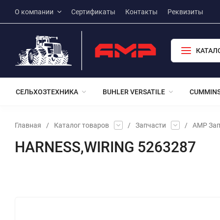
О компании
Сертификаты
Контакты
Реквизиты
КАТАЛ
СЕЛЬХОЗТЕХНИКА
BUHLER VERSATILE
CUMMIN
Главная
/
Каталог товаров
/
Запчасти
/
АМР Зап
HARNESS,WIRING 5263287
Избранное
Сравнение