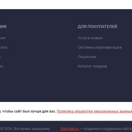
НИЯ
ДЛЯ ПОКУПАТЕЛЕЙ
нии
Услуги новые
каты
Системы агронавигации
ы
Лицензии
ты
Каталог товаров
, чтобы сайт был лучше для вас.
Политика обработки персональных данны
© 2026. Все права защищены.
Digi-Web.ru
— создание и поддержка сайта