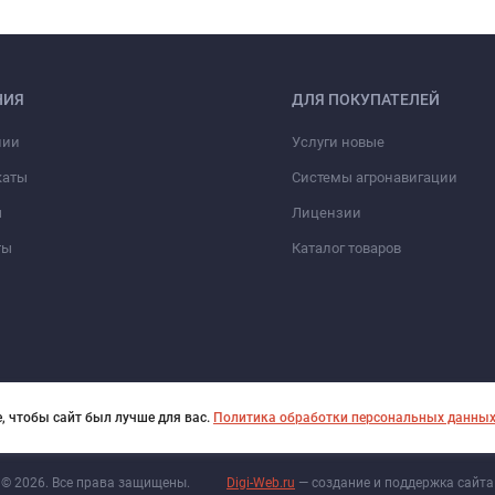
НИЯ
ДЛЯ ПОКУПАТЕЛЕЙ
нии
Услуги новые
каты
Системы агронавигации
ы
Лицензии
ты
Каталог товаров
, чтобы сайт был лучше для вас.
Политика обработки персональных данны
© 2026. Все права защищены.
Digi-Web.ru
— создание и поддержка сайта