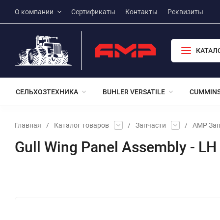
О компании
Сертификаты
Контакты
Реквизиты
КАТАЛ
СЕЛЬХОЗТЕХНИКА
BUHLER VERSATILE
CUMMIN
Главная
/
Каталог товаров
/
Запчасти
/
АМР Зап
Gull Wing Panel Assembly - L
Избранное
Сравнение