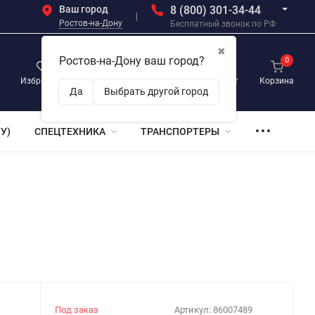
Ваш город
8 (800) 301-34-44
Ростов-на-Дону
Бесплатный звонок по РФ
✖
Ростов-на-Дону ваш город?
0
0
0
Избранное
Просмотренные
Личный кабинет
Корзина
Да
Выбрать другой город
У)
СПЕЦТЕХНИКА
ТРАНСПОРТЕРЫ
Под заказ
Артикул:
86007489