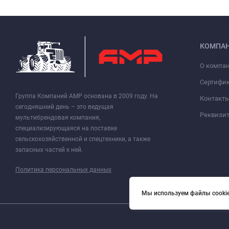
КОМПА
О компа
Сертифи
Группа Компаний АМР основана в 2009 году. На
Контакт
сегодняшний день – это ведущая
Реквизи
мультибрендовая компания,
специализирующаяся на поставке
сельскохозяйственной и спецтехники, а также
запасных частей к ней.
Политика персональных данных
Мы используем файлы cookie