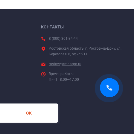
КОНТАКТЫ
8 (800) 301-34-44
Ростовская область, г. Ростов-на-Дону, ул.
Береговая, 8, офис 911
rostov@amr-agro.ru
Время работы:
Пн-Пт 8:00—17:00
OK
х