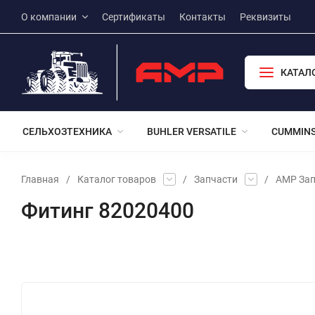
О компании
Сертификаты
Контакты
Реквизиты
КАТАЛ
СЕЛЬХОЗТЕХНИКА
BUHLER VERSATILE
CUMMIN
Главная
/
Каталог товаров
/
Запчасти
/
АМР Зап
Фитинг 82020400
Избранное
Сравнение