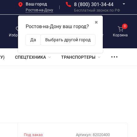
Ваш город
8 (800) 301-34-44
Ростов-на-Дону
Бесплатный звонок по РФ
✖
Ростов-на-Дону ваш город?
0
0
0
Избранное
Просмотренные
Личный кабинет
Корзина
Да
Выбрать другой город
У)
СПЕЦТЕХНИКА
ТРАНСПОРТЕРЫ
Под заказ
Артикул:
82020400