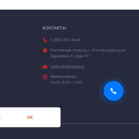
КОНТАКТЫ
8 (800) 301-34-44
Ростовская область, г. Ростов-на-Дону, ул.
Береговая, 8, офис 911
rostov@amr-agro.ru
Время работы:
Пн-Пт 8:00—17:00
OK
х