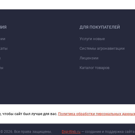
НИЯ
ДЛЯ ПОКУПАТЕЛЕЙ
нии
Услуги новые
каты
Системы агронавигации
ы
Лицензии
ты
Каталог товаров
, чтобы сайт был лучше для вас.
Политика обработки персональных данны
© 2026. Все права защищены.
Digi-Web.ru
— создание и поддержка сайта