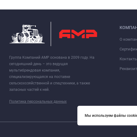
КОМПА
О компа
Сертифи
Группа Компаний АМР основана в 2009 году. На
Контакт
сегодняшний день – это ведущая
Реквизи
мультибрендовая компания,
специализирующаяся на поставке
сельскохозяйственной и спецтехники, а также
запасных частей к ней.
Политика персональных данных
Мы используем файлы cookie