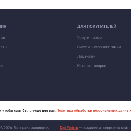
НИЯ
ДЛЯ ПОКУПАТЕЛЕЙ
нии
Услуги новые
каты
Системы агронавигации
ы
Лицензии
ты
Каталог товаров
, чтобы сайт был лучше для вас.
Политика обработки персональных данны
© 2026. Все права защищены.
Digi-Web.ru
— создание и поддержка сайта