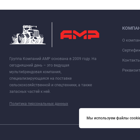
КОМПА
О компа
Сертифи
Группа Компаний АМР основана в 2009 году. На
Контакт
сегодняшний день – это ведущая
Реквизи
мультибрендовая компания,
специализирующаяся на поставке
сельскохозяйственной и спецтехники, а также
запасных частей к ней.
Политика персональных данных
Мы используем файлы cookie