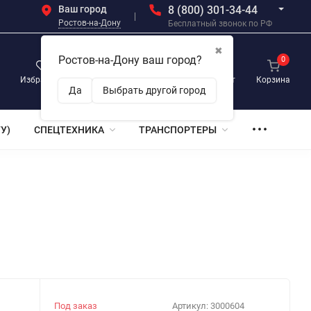
Ваш город
8 (800) 301-34-44
Ростов-на-Дону
Бесплатный звонок по РФ
✖
Ростов-на-Дону ваш город?
0
0
0
Избранное
Просмотренные
Личный кабинет
Корзина
Да
Выбрать другой город
У)
СПЕЦТЕХНИКА
ТРАНСПОРТЕРЫ
Под заказ
Артикул:
3000604