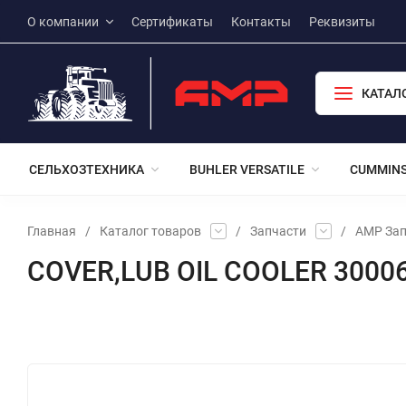
О компании
Сертификаты
Контакты
Реквизиты
КАТАЛ
СЕЛЬХОЗТЕХНИКА
BUHLER VERSATILE
CUMMIN
Главная
/
Каталог товаров
/
Запчасти
/
АМР Зап
COVER,LUB OIL COOLER 3000
Избранное
Сравнение