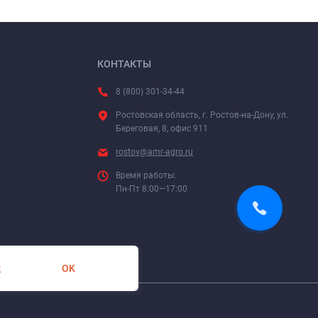
КОНТАКТЫ
8 (800) 301-34-44
Ростовская область, г. Ростов-на-Дону, ул.
Береговая, 8, офис 911
rostov@amr-agro.ru
Время работы:
Пн-Пт 8:00—17:00
OK
х