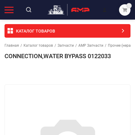
0
КАТАЛОГ ТОВАРОВ
Главная
/
Каталог товаров
/
Запчасти
/
АМР Запчасти
/
Прочее (неразо
CONNECTION,WATER BYPASS 0122033
Избранное
Сравнение