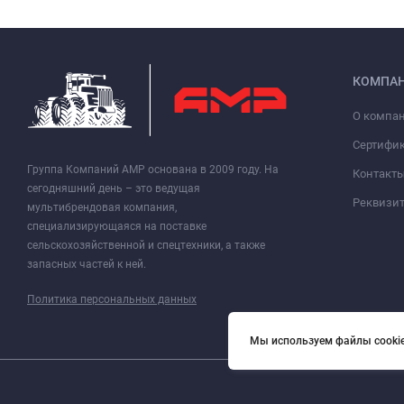
КОМПА
О компа
Сертифи
Группа Компаний АМР основана в 2009 году. На
Контакт
сегодняшний день – это ведущая
Реквизи
мультибрендовая компания,
специализирующаяся на поставке
сельскохозяйственной и спецтехники, а также
запасных частей к ней.
Политика персональных данных
Мы используем файлы cookie