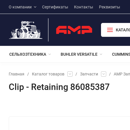
О компании
Сертификаты
Контакты
Реквизиты
КАТАЛ
СЕЛЬХОЗТЕХНИКА
BUHLER VERSATILE
CUMMIN
Главная
/
Каталог товаров
/
Запчасти
/
АМР Зап
Clip - Retaining 86085387
Избранное
Сравнение