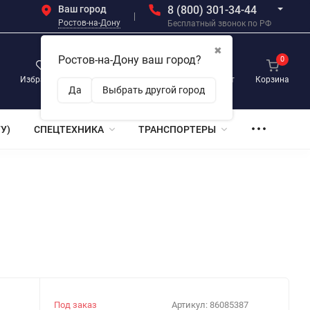
Ваш город
8 (800) 301-34-44
Ростов-на-Дону
Бесплатный звонок по РФ
✖
Ростов-на-Дону ваш город?
0
0
0
Избранное
Просмотренные
Личный кабинет
Корзина
Да
Выбрать другой город
У)
СПЕЦТЕХНИКА
ТРАНСПОРТЕРЫ
Под заказ
Артикул:
86085387