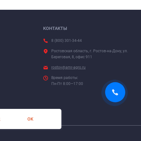
КОНТАКТЫ
8 (800) 301-34-44
Ростовская область, г. Ростов-на-Дону, ул.
Береговая, 8, офис 911
rostov@amr-agro.ru
Время работы:
Пн-Пт 8:00—17:00
OK
х