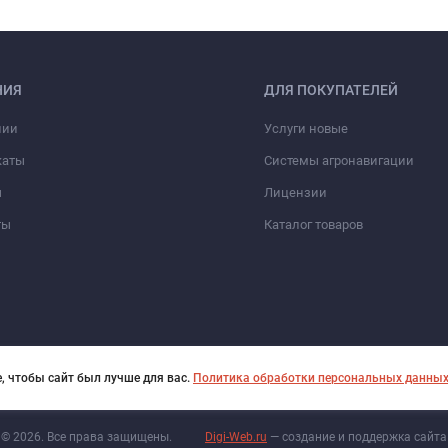
НИЯ
ДЛЯ ПОКУПАТЕЛЕЙ
нии
Услуги новые
каты
Системы агронавигации
ы
Лицензии
ты
Каталог товаров
, чтобы сайт был лучше для вас.
Политика обработки персональных данны
© 2026. Все права защищены.
Digi-Web.ru
— создание и поддержка сайта