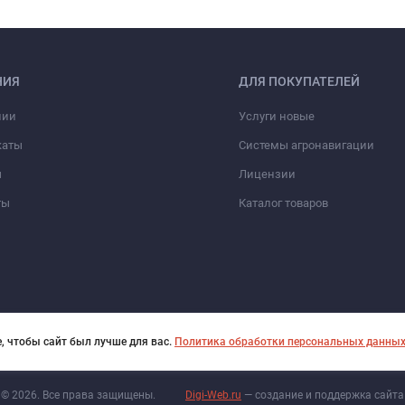
НИЯ
ДЛЯ ПОКУПАТЕЛЕЙ
нии
Услуги новые
каты
Системы агронавигации
ы
Лицензии
ты
Каталог товаров
, чтобы сайт был лучше для вас.
Политика обработки персональных данны
© 2026. Все права защищены.
Digi-Web.ru
— создание и поддержка сайта