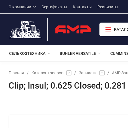
О компании
Сертификаты
Контакты
Реквизиты
КАТАЛ
СЕЛЬХОЗТЕХНИКА
BUHLER VERSATILE
CUMMIN
Главная
/
Каталог товаров
/
Запчасти
/
АМР Зап
Clip; Insul; 0.625 Closed; 0.2
Избранное
Сравнение