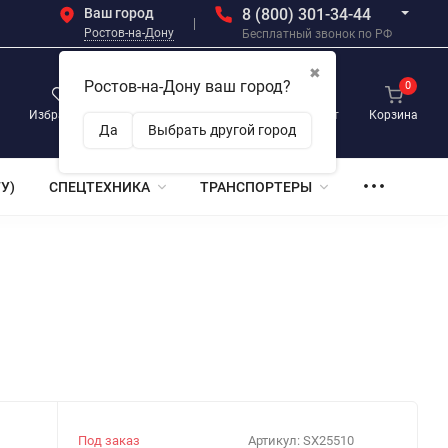
Ваш город
8 (800) 301-34-44
Ростов-на-Дону
Бесплатный звонок по РФ
✖
Ростов-на-Дону ваш город?
0
0
0
Избранное
Просмотренные
Личный кабинет
Корзина
Да
Выбрать другой город
У)
СПЕЦТЕХНИКА
ТРАНСПОРТЕРЫ
Под заказ
Артикул:
SX25510