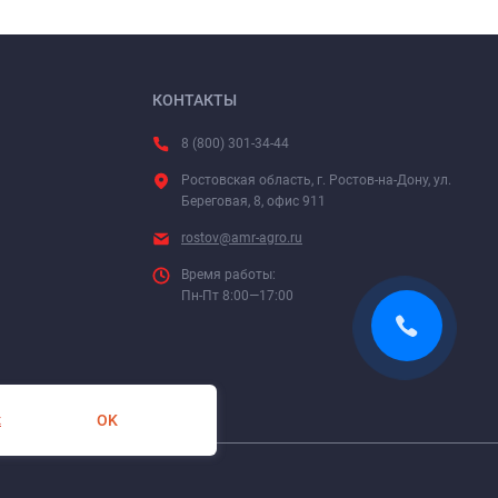
КОНТАКТЫ
8 (800) 301-34-44
Ростовская область, г. Ростов-на-Дону, ул.
Береговая, 8, офис 911
rostov@amr-agro.ru
Время работы:
Пн-Пт 8:00—17:00
OK
х