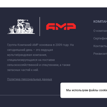
КОМПА
О компа
Сертифи
Группа Компаний АМР основана в 2009 году. На
Контакт
сегодняшний день – это ведущая
Реквизи
мультибрендовая компания,
специализирующаяся на поставке
сельскохозяйственной и спецтехники, а также
запасных частей к ней.
Политика персональных данных
Мы используем файлы cookie