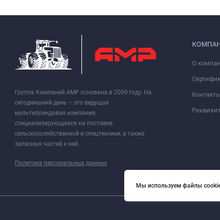
КОМПА
О компа
Сертифи
Группа Компаний АМР основана в 2009 году. На
Контакт
сегодняшний день – это ведущая
Реквизи
мультибрендовая компания,
специализирующаяся на поставке
сельскохозяйственной и спецтехники, а также
запасных частей к ней.
Политика персональных данных
Мы используем файлы cookie