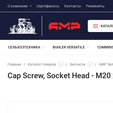
О компании
Сертификаты
Контакты
Реквизиты
КАТАЛ
СЕЛЬХОЗТЕХНИКА
BUHLER VERSATILE
CUMMIN
Главная
/
Каталог товаров
/
Запчасти
/
АМР Зап
Cap Screw, Socket Head - M20
Избранное
Сравнение