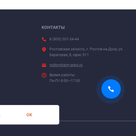
КОНТАКТЫ
8 (800) 301-34-44
Ростовская область, г. Ростов-на-Дону, ул.
Береговая, 8, офис 911
rostov@amr-agro.ru
Время работы:
Пн-Пт 8:00—17:00
OK
х