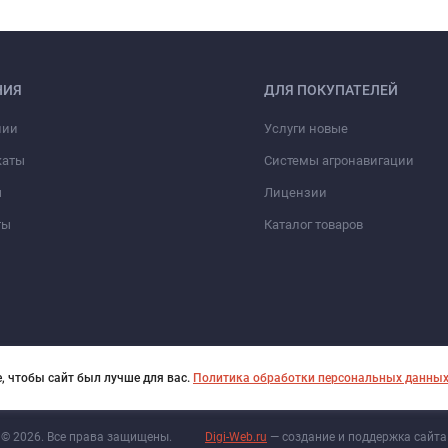
НИЯ
ДЛЯ ПОКУПАТЕЛЕЙ
нии
Услуги новые
каты
Системы агронавигации
ы
Лицензии
ты
Каталог товаров
, чтобы сайт был лучше для вас.
Политика обработки персональных данны
© 2026. Все права защищены.
Digi-Web.ru
— создание и поддержка сайта