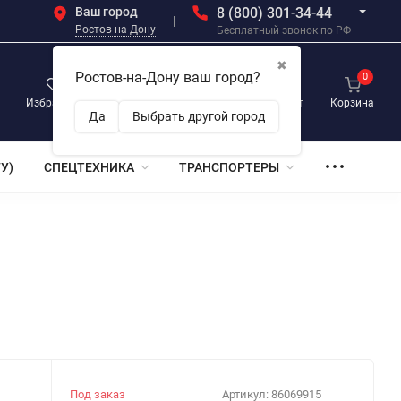
Ваш город
8 (800) 301-34-44
Ростов-на-Дону
Бесплатный звонок по РФ
✖
Ростов-на-Дону ваш город?
0
0
0
Избранное
Просмотренные
Личный кабинет
Корзина
Да
Выбрать другой город
У)
СПЕЦТЕХНИКА
ТРАНСПОРТЕРЫ
Под заказ
Артикул:
86069915