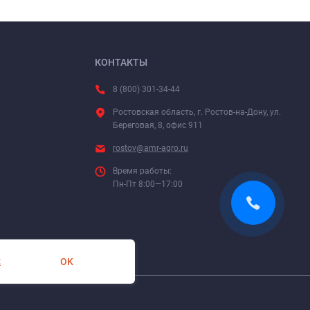
КОНТАКТЫ
8 (800) 301-34-44
Ростовская область, г. Ростов-на-Дону, ул.
Береговая, 8, офис 911
rostov@amr-agro.ru
Время работы:
Пн-Пт 8:00—17:00
OK
х