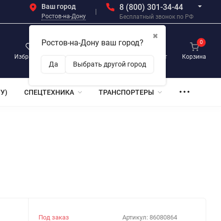
Ваш город
8 (800) 301-34-44
Ростов-на-Дону
Бесплатный звонок по РФ
✖
Ростов-на-Дону ваш город?
0
0
0
Избранное
Просмотренные
Личный кабинет
Корзина
Да
Выбрать другой город
У)
СПЕЦТЕХНИКА
ТРАНСПОРТЕРЫ
Под заказ
Артикул:
86080864