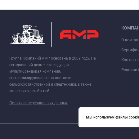
КОМПА
О компа
Сертифи
Группа Компаний АМР основана в 2009 году. На
Контакт
сегодняшний день – это ведущая
Реквизи
мультибрендовая компания,
специализирующаяся на поставке
сельскохозяйственной и спецтехники, а также
запасных частей к ней.
Политика персональных данных
Мы используем файлы cookie