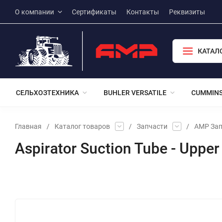
О компании
Сертификаты
Контакты
Реквизиты
КАТАЛ
СЕЛЬХОЗТЕХНИКА
BUHLER VERSATILE
CUMMIN
Главная
/
Каталог товаров
/
Запчасти
/
АМР Зап
Aspirator Suction Tube - Uppe
Избранное
Сравнение