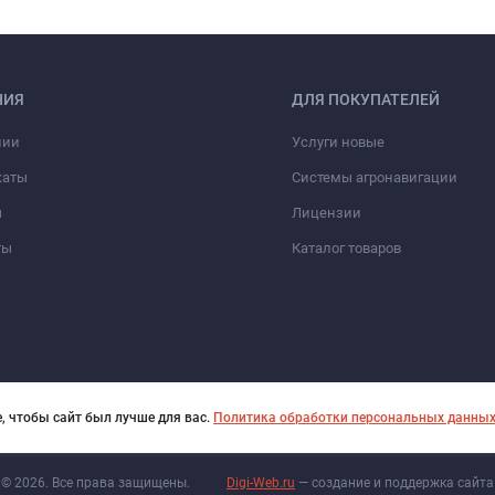
НИЯ
ДЛЯ ПОКУПАТЕЛЕЙ
нии
Услуги новые
каты
Системы агронавигации
ы
Лицензии
ты
Каталог товаров
, чтобы сайт был лучше для вас.
Политика обработки персональных данны
© 2026. Все права защищены.
Digi-Web.ru
— создание и поддержка сайта