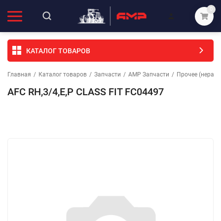
0
КАТАЛОГ ТОВАРОВ
Главная
/
Каталог товаров
/
Запчасти
/
АМР Запчасти
/
Прочее (неразо
AFC RH,3/4,E,P CLASS FIT FC04497
Избранное
Сравнение