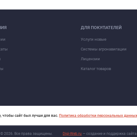
НИЯ
ДЛЯ ПОКУПАТЕЛЕЙ
нии
Услуги новые
каты
Системы агронавигации
ы
Лицензии
ты
Каталог товаров
, чтобы сайт был лучше для вас.
Политика обработки персональных данны
© 2026. Все права защищены.
Digi-Web.ru
— создание и поддержка сайта