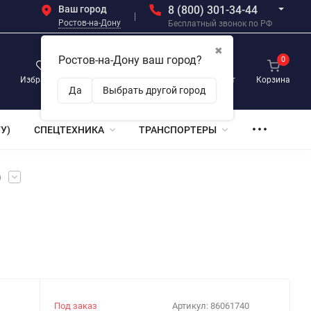
Ваш город
8 (800) 301-34-44
Ростов-на-Дону
Бесплатный звонок по РФ
✖
Ростов-на-Дону ваш город?
0
0
0
Избранное
Просмотренные
Личный кабинет
Корзина
Да
Выбрать другой город
У)
СПЕЦТЕХНИКА
ТРАНСПОРТЕРЫ
)
Под заказ
Артикул:
86061740