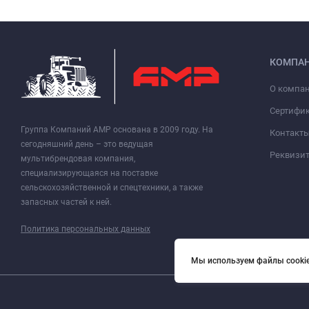
КОМПА
О компа
Сертифи
Группа Компаний АМР основана в 2009 году. На
Контакт
сегодняшний день – это ведущая
Реквизи
мультибрендовая компания,
специализирующаяся на поставке
сельскохозяйственной и спецтехники, а также
запасных частей к ней.
Политика персональных данных
Мы используем файлы cookie