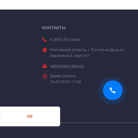
КОНТАКТЫ
8 (800) 301-34-44
Ростовская область, г. Ростов-на-Дону, ул.
Береговая, 8, офис 911
rostov@amr-agro.ru
Время работы:
Пн-Пт 8:00—17:00
OK
х