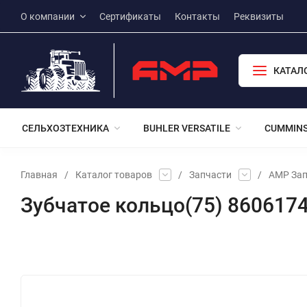
О компании
Сертификаты
Контакты
Реквизиты
КАТАЛ
СЕЛЬХОЗТЕХНИКА
BUHLER VERSATILE
CUMMIN
Главная
/
Каталог товаров
/
Запчасти
/
АМР Зап
Зубчатое кольцо(75) 860617
Избранное
Сравнение