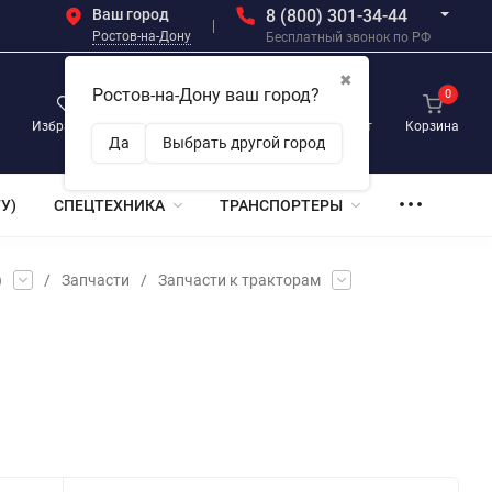
Ваш город
8 (800) 301-34-44
Ростов-на-Дону
Бесплатный звонок по РФ
✖
Ростов-на-Дону ваш город?
0
0
0
Избранное
Просмотренные
Личный кабинет
Корзина
Да
Выбрать другой город
У)
СПЕЦТЕХНИКА
ТРАНСПОРТЕРЫ
)
/
Запчасти
/
Запчасти к тракторам