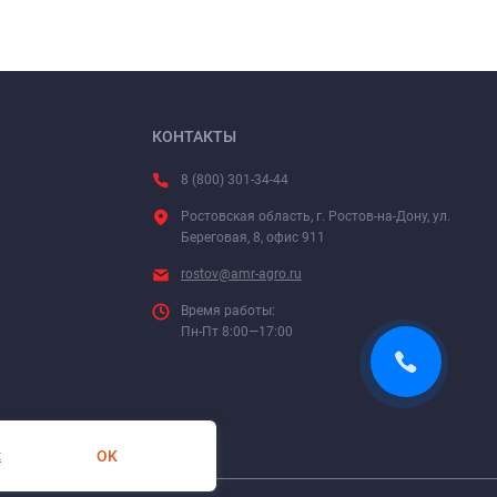
КОНТАКТЫ
8 (800) 301-34-44
Ростовская область, г. Ростов-на-Дону, ул.
Береговая, 8, офис 911
rostov@amr-agro.ru
Время работы:
Пн-Пт 8:00—17:00
OK
х