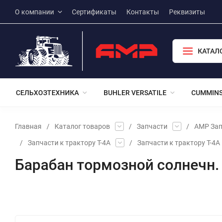
О компании
Сертификаты
Контакты
Реквизиты
КАТАЛ
СЕЛЬХОЗТЕХНИКА
BUHLER VERSATILE
CUMMIN
Главная
/
Каталог товаров
/
Запчасти
/
АМР Зап
/
Запчасти к трактору Т-4А
/
Запчасти к трактору Т-4А
Барабан тормозной солнечн. 
Избранное
Сравнение