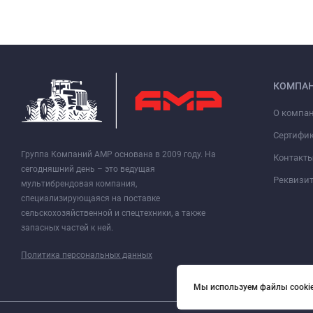
КОМПА
О компа
Сертифи
Группа Компаний АМР основана в 2009 году. На
Контакт
сегодняшний день – это ведущая
Реквизи
мультибрендовая компания,
специализирующаяся на поставке
сельскохозяйственной и спецтехники, а также
запасных частей к ней.
Политика персональных данных
Мы используем файлы cookie