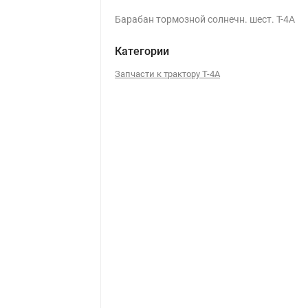
Барабан тормозной солнечн. шест. Т-4А
Категории
Запчасти к трактору Т-4А