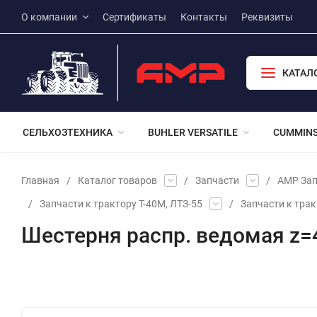
О компании
Сертификаты
Контакты
Реквизиты
КАТАЛ
СЕЛЬХОЗТЕХНИКА
BUHLER VERSATILE
CUMMIN
Главная
/
Каталог товаров
/
Запчасти
/
АМР Зап
/
Запчасти к трактору Т-40М, ЛТЗ-55
/
Запчасти к тракт
Шестерня распр. ведомая z=
Избранное
Сравнение