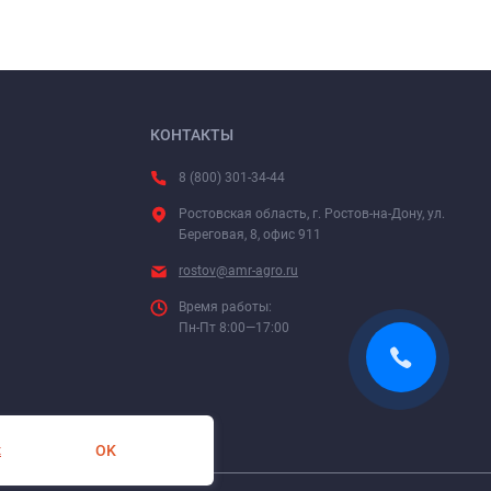
КОНТАКТЫ
8 (800) 301-34-44
Ростовская область, г. Ростов-на-Дону, ул.
Береговая, 8, офис 911
rostov@amr-agro.ru
Время работы:
Пн-Пт 8:00—17:00
OK
х