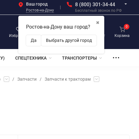
Ваш город
8 (800) 301-34-44
Ростов-на-Дону
Бесплатный звонок по РФ
✖
Ростов-на-Дону ваш город?
0
0
0
Избранное
Просмотренные
Личный кабинет
Корзина
Да
Выбрать другой город
У)
СПЕЦТЕХНИКА
ТРАНСПОРТЕРЫ
)
/
Запчасти
/
Запчасти к тракторам