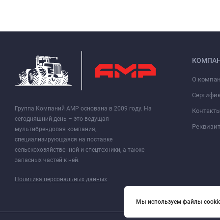
КОМПА
О компа
Сертифи
Группа Компаний АМР основана в 2009 году. На
Контакт
сегодняшний день – это ведущая
Реквизи
мультибрендовая компания,
специализирующаяся на поставке
сельскохозяйственной и спецтехники, а также
запасных частей к ней.
Политика персональных данных
Мы используем файлы cookie