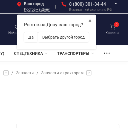
Ваш город
8 (800) 301-34-44
Ростов-на-Дону
Бесплатный звонок по РФ
✖
Ростов-на-Дону ваш город?
0
0
0
Избранное
Просмотренные
Личный кабинет
Корзина
Да
Выбрать другой город
У)
СПЕЦТЕХНИКА
ТРАНСПОРТЕРЫ
)
/
Запчасти
/
Запчасти к тракторам