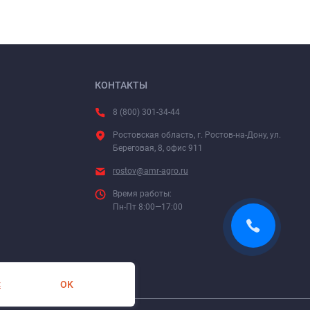
КОНТАКТЫ
8 (800) 301-34-44
Ростовская область, г. Ростов-на-Дону, ул.
Береговая, 8, офис 911
rostov@amr-agro.ru
Время работы:
Пн-Пт 8:00—17:00
OK
х