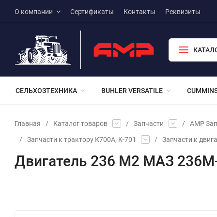
О компании
Сертификаты
Контакты
Реквизиты
КАТАЛ
СЕЛЬХОЗТЕХНИКА
BUHLER VERSATILE
CUMMIN
Главная
/
Каталог товаров
/
Запчасти
/
АМР Зап
/
Запчасти к трактору К700А, К-701
/
Запчасти к двига
Двигатель 236 М2 МАЗ 236М
Избранное
Сравнение