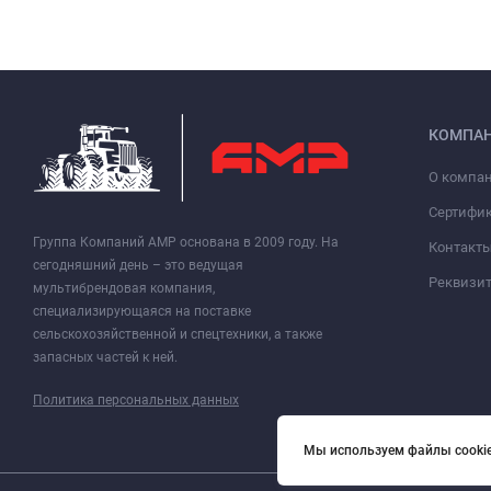
КОМПА
О компа
Сертифи
Группа Компаний АМР основана в 2009 году. На
Контакт
сегодняшний день – это ведущая
Реквизи
мультибрендовая компания,
специализирующаяся на поставке
сельскохозяйственной и спецтехники, а также
запасных частей к ней.
Политика персональных данных
Мы используем файлы cookie