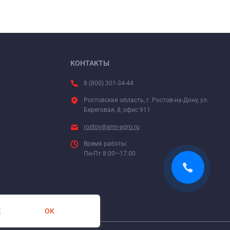
КОНТАКТЫ
8 (800) 301-34-44
Ростовская область, г. Ростов-на-Дону, ул.
Береговая, 8, офис 911
rostov@amr-agro.ru
Время работы:
Пн-Пт 8:00—17:00
OK
х