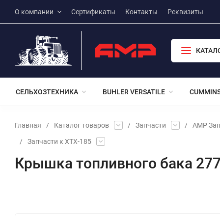
О компании
Сертификаты
Контакты
Реквизиты
КАТАЛ
СЕЛЬХОЗТЕХНИКА
BUHLER VERSATILE
CUMMIN
Главная
/
Каталог товаров
/
Запчасти
/
АМР Зап
/
Запчасти к ХТХ-185
Крышка топливного бака 27
Избранное
Сравнение