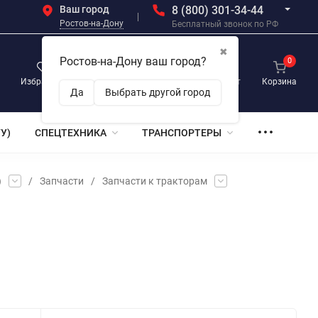
Ваш город
8 (800) 301-34-44
Ростов-на-Дону
Бесплатный звонок по РФ
✖
Ростов-на-Дону ваш город?
0
0
0
Избранное
Просмотренные
Личный кабинет
Корзина
Да
Выбрать другой город
У)
СПЕЦТЕХНИКА
ТРАНСПОРТЕРЫ
)
/
Запчасти
/
Запчасти к тракторам