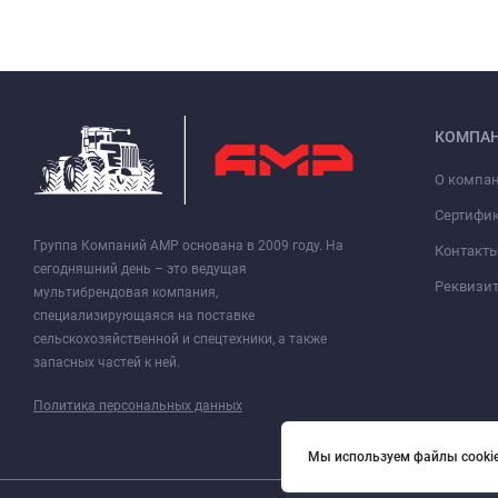
КОМПА
О компа
Сертифи
Группа Компаний АМР основана в 2009 году. На
Контакт
сегодняшний день – это ведущая
Реквизи
мультибрендовая компания,
специализирующаяся на поставке
сельскохозяйственной и спецтехники, а также
запасных частей к ней.
Политика персональных данных
Мы используем файлы cookie