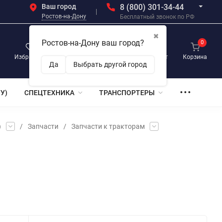
Ваш город
8 (800) 301-34-44
Ростов-на-Дону
Бесплатный звонок по РФ
✖
Ростов-на-Дону ваш город?
0
0
0
Избранное
Просмотренные
Личный кабинет
Корзина
Да
Выбрать другой город
У)
СПЕЦТЕХНИКА
ТРАНСПОРТЕРЫ
)
/
Запчасти
/
Запчасти к тракторам