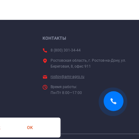
КОНТАКТЫ
8 (800) 301-34-44
Ростовская область, г. Ростов-на-Дону, ул.
Береговая, 8, офис 911
rostov@amr-agro.ru
Время работы:
Пн-Пт 8:00—17:00
OK
х