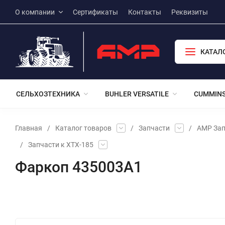
О компании
Сертификаты
Контакты
Реквизиты
КАТАЛ
СЕЛЬХОЗТЕХНИКА
BUHLER VERSATILE
CUMMIN
Главная
/
Каталог товаров
/
Запчасти
/
АМР Зап
/
Запчасти к ХТХ-185
Фаркоп 435003А1
Избранное
Сравнение