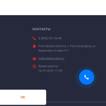
КОНТАКТЫ
8 (800) 301-34-44
Ростовская область, г. Ростов-на-Дону, ул.
Береговая, 8, офис 911
rostov@amr-agro.ru
Время работы:
Пн-Пт 8:00—17:00
OK
х