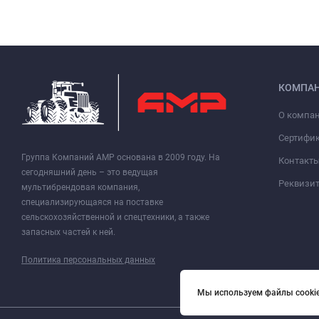
КОМПА
О компа
Сертифи
Группа Компаний АМР основана в 2009 году. На
Контакт
сегодняшний день – это ведущая
Реквизи
мультибрендовая компания,
специализирующаяся на поставке
сельскохозяйственной и спецтехники, а также
запасных частей к ней.
Политика персональных данных
Мы используем файлы cookie