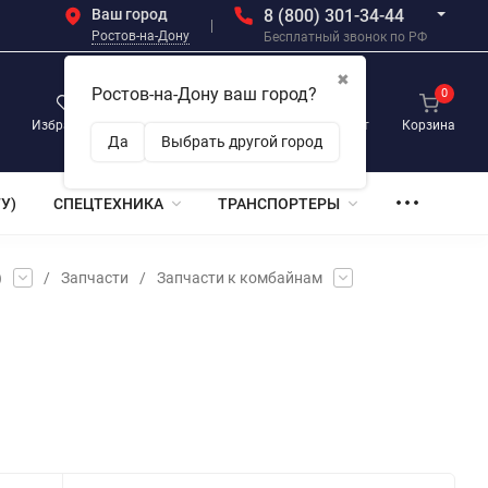
Ваш город
8 (800) 301-34-44
Ростов-на-Дону
Бесплатный звонок по РФ
✖
Ростов-на-Дону ваш город?
0
0
0
Избранное
Просмотренные
Личный кабинет
Корзина
Да
Выбрать другой город
У)
СПЕЦТЕХНИКА
ТРАНСПОРТЕРЫ
)
/
Запчасти
/
Запчасти к комбайнам