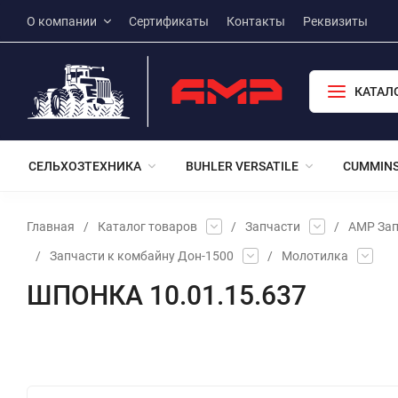
О компании
Сертификаты
Контакты
Реквизиты
КАТАЛ
СЕЛЬХОЗТЕХНИКА
BUHLER VERSATILE
CUMMIN
Главная
/
Каталог товаров
/
Запчасти
/
АМР Зап
/
Запчасти к комбайну Дон-1500
/
Молотилка
ШПОНКА 10.01.15.637
Избранное
Сравнение