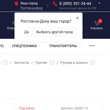
Ваш город
8 (800) 301-34-44
Ростов-на-Дону
Бесплатный звонок по РФ
✖
Ростов-на-Дону ваш город?
0
0
0
Избранное
Просмотренные
Личный кабинет
Корзина
Да
Выбрать другой город
У)
СПЕЦТЕХНИКА
ТРАНСПОРТЕРЫ
)
/
Запчасти
/
Прочее
/
Рукава и шланги
Под заказ
Артикул:
20х29-1.6