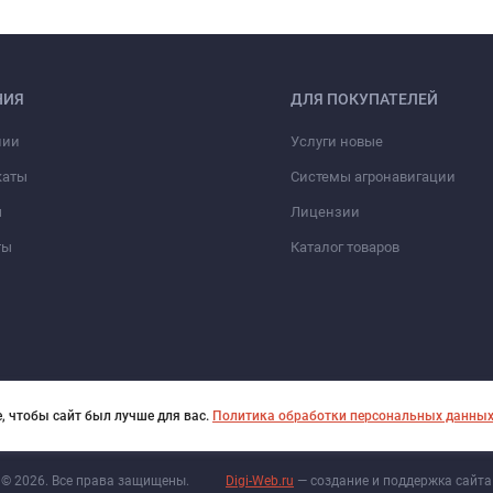
НИЯ
ДЛЯ ПОКУПАТЕЛЕЙ
нии
Услуги новые
каты
Системы агронавигации
ы
Лицензии
ты
Каталог товаров
, чтобы сайт был лучше для вас.
Политика обработки персональных данны
© 2026. Все права защищены.
Digi-Web.ru
— создание и поддержка сайта