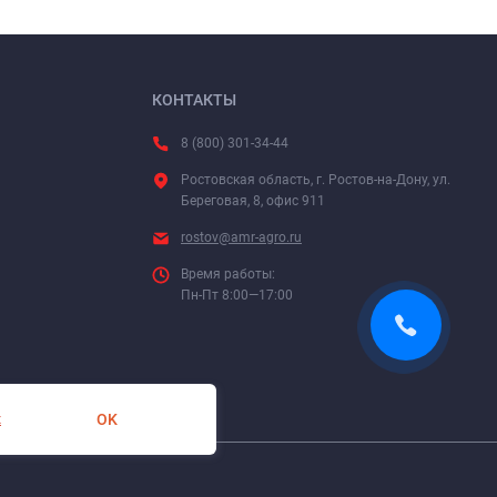
КОНТАКТЫ
8 (800) 301-34-44
Ростовская область, г. Ростов-на-Дону, ул.
Береговая, 8, офис 911
rostov@amr-agro.ru
Время работы:
Пн-Пт 8:00—17:00
OK
х