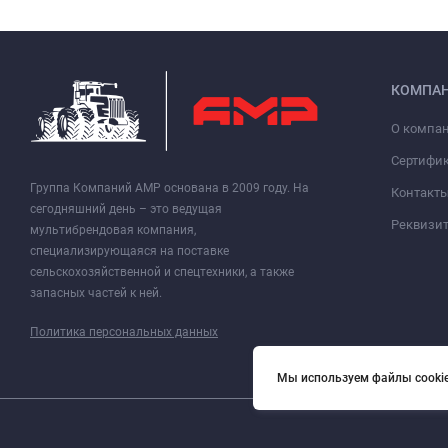
КОМПА
О компа
Сертифи
Группа Компаний АМР основана в 2009 году. На
Контакт
сегодняшний день – это ведущая
Реквизи
мультибрендовая компания,
специализирующаяся на поставке
сельскохозяйственной и спецтехники, а также
запасных частей к ней.
Политика персональных данных
Мы используем файлы cookie