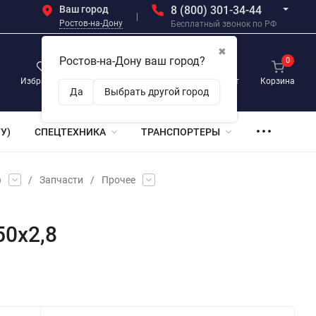
Ваш город
8 (800) 301-34-44
Ростов-на-Дону
Бесплатный звонок по РФ
✖
Ростов-на-Дону ваш город?
0
0
0
Избранное
Просмотренные
Личный кабинет
Корзина
Да
Выбрать другой город
У)
СПЕЦТЕХНИКА
ТРАНСПОРТЕРЫ
)
/
Запчасти
/
Прочее
50х2,8