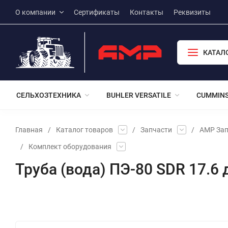
О компании
Сертификаты
Контакты
Реквизиты
КАТАЛ
СЕЛЬХОЗТЕХНИКА
BUHLER VERSATILE
CUMMIN
Главная
/
Каталог товаров
/
Запчасти
/
АМР Зап
/
Комплект оборудования
Труба (вода) ПЭ-80 SDR 17.6 д
Избранное
Сравнение