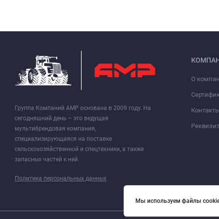
КОМПА
О компа
Сертифи
Группа Компаний АМР основана в 2009 году. На
Контакт
сегодняшний день – это ведущая
Реквизи
мультибрендовая компания,
специализирующаяся на поставке
сельскохозяйственной и спецтехники, а также
запасных частей к ней.
Политика персональных данных
Мы используем файлы cookie