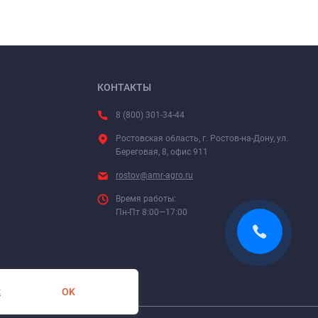
КОНТАКТЫ
8 (800) 301-34-44
Ростовская область, г. Ростов-на-Дону, ул.
Береговая, 8, офис 911
rostov@amr-agro.ru
Время работы:
Пн-Пт 8:00—17:00
OK
х