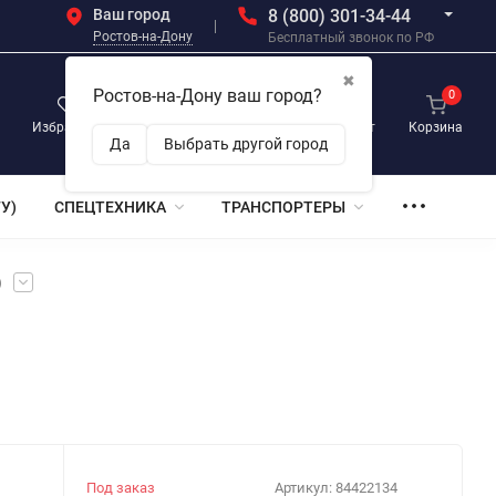
Ваш город
8 (800) 301-34-44
Ростов-на-Дону
Бесплатный звонок по РФ
✖
Ростов-на-Дону ваш город?
0
0
0
Избранное
Просмотренные
Личный кабинет
Корзина
Да
Выбрать другой город
У)
СПЕЦТЕХНИКА
ТРАНСПОРТЕРЫ
)
Под заказ
Артикул:
84422134