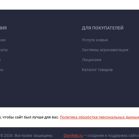
НИЯ
ДЛЯ ПОКУПАТЕЛЕЙ
нии
Услуги новые
каты
Системы агронавигации
ы
Лицензии
ты
Каталог товаров
, чтобы сайт был лучше для вас.
Политика обработки персональных данны
© 2026. Все права защищены.
Digi-Web.ru
— создание и поддержка сайта