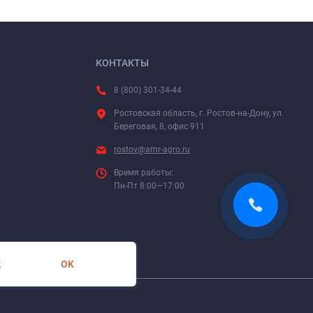
КОНТАКТЫ
8 (800) 301-34-44
Ростовская область, г. Ростов-на-Дону, ул.
Береговая, 8, офис 911
rostov@amr-agro.ru
Время работы:
Пн-Пт 8:00—17:00
OK
х