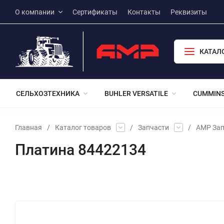
О компании
Сертификаты
Контакты
Реквизиты
КАТАЛ
СЕЛЬХОЗТЕХНИКА
BUHLER VERSATILE
CUMMIN
Главная
/
Каталог товаров
/
Запчасти
/
АМР Зап
Платина 84422134
Избранное
Сравнение