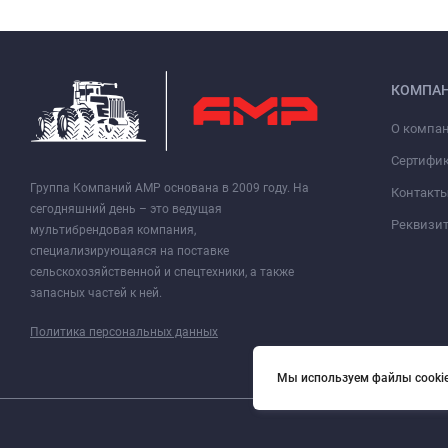
КОМПА
О компа
Сертифи
Группа Компаний АМР основана в 2009 году. На
Контакт
сегодняшний день – это ведущая
Реквизи
мультибрендовая компания,
специализирующаяся на поставке
сельскохозяйственной и спецтехники, а также
запасных частей к ней.
Политика персональных данных
Мы используем файлы cookie