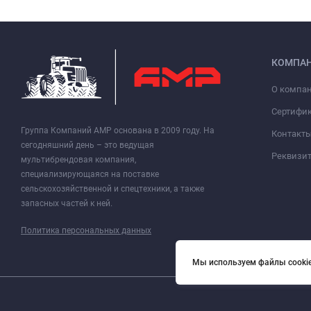
КОМПА
О компа
Сертифи
Группа Компаний АМР основана в 2009 году. На
Контакт
сегодняшний день – это ведущая
Реквизи
мультибрендовая компания,
специализирующаяся на поставке
сельскохозяйственной и спецтехники, а также
запасных частей к ней.
Политика персональных данных
Мы используем файлы cookie