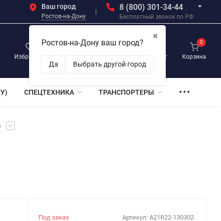
Ваш город
8 (800) 301-34-44
Ростов-на-Дону
Бесплатный звонок по РФ
✖
Ростов-на-Дону ваш город?
0
0
0
Избранное
Просмотренные
Личный кабинет
Корзина
Да
Выбрать другой город
У)
СПЕЦТЕХНИКА
ТРАНСПОРТЕРЫ
)
Под заказ
Артикул:
A21R22-130302