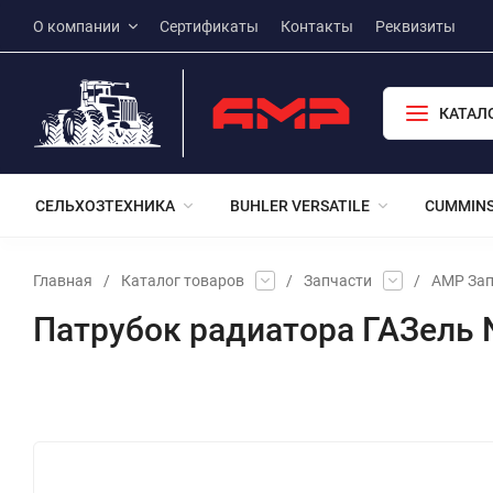
О компании
Сертификаты
Контакты
Реквизиты
КАТАЛ
СЕЛЬХОЗТЕХНИКА
BUHLER VERSATILE
CUMMIN
Главная
/
Каталог товаров
/
Запчасти
/
АМР Зап
Патрубок радиатора ГАЗель 
Избранное
Сравнение