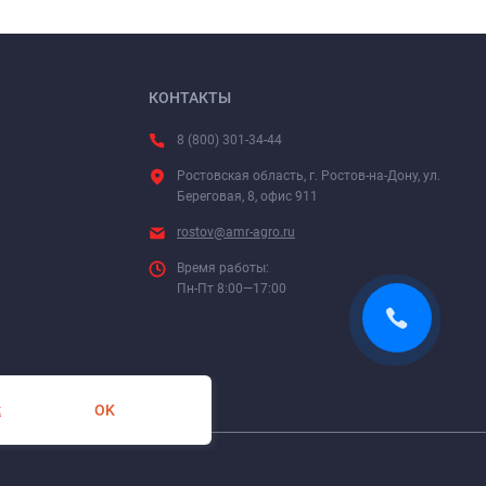
КОНТАКТЫ
8 (800) 301-34-44
Ростовская область, г. Ростов-на-Дону, ул.
Береговая, 8, офис 911
rostov@amr-agro.ru
Время работы:
Пн-Пт 8:00—17:00
OK
х