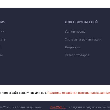
НИЯ
ДЛЯ ПОКУПАТЕЛЕЙ
нии
Услуги новые
каты
Системы агронавигации
ы
Лицензии
ты
Каталог товаров
, чтобы сайт был лучше для вас.
Политика обработки персональных данны
© 2026. Все права защищены.
Digi-Web.ru
— создание и поддержка сайта