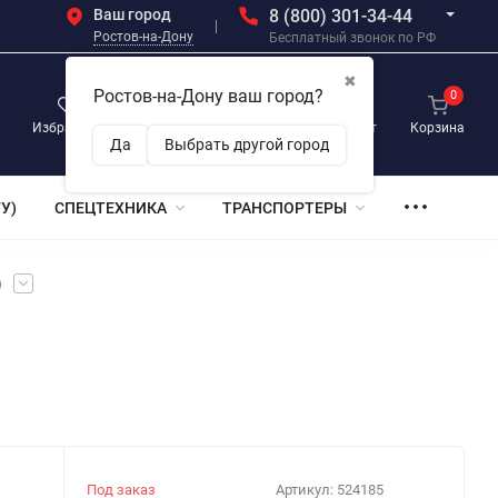
Ваш город
8 (800) 301-34-44
Ростов-на-Дону
Бесплатный звонок по РФ
✖
Ростов-на-Дону ваш город?
0
0
0
Избранное
Просмотренные
Личный кабинет
Корзина
Да
Выбрать другой город
У)
СПЕЦТЕХНИКА
ТРАНСПОРТЕРЫ
)
Под заказ
Артикул:
524185