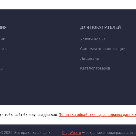
НИЯ
ДЛЯ ПОКУПАТЕЛЕЙ
нии
Услуги новые
каты
Системы агронавигации
ы
Лицензии
ты
Каталог товаров
, чтобы сайт был лучше для вас.
Политика обработки персональных данны
© 2026. Все права защищены.
Digi-Web.ru
— создание и поддержка сайта