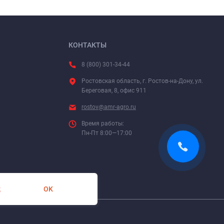
КОНТАКТЫ
8 (800) 301-34-44
Ростовская область, г. Ростов-на-Дону, ул.
Береговая, 8, офис 911
rostov@amr-agro.ru
Время работы:
Пн-Пт 8:00—17:00
OK
х