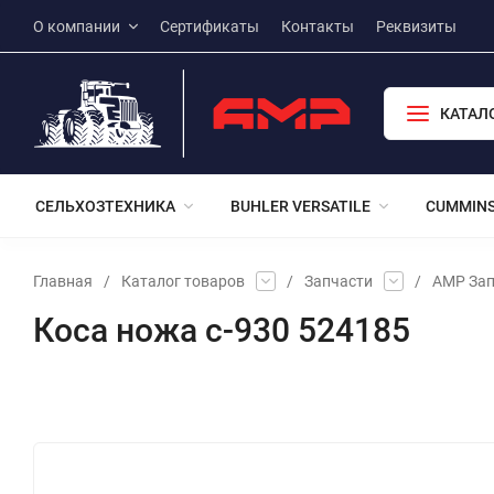
О компании
Сертификаты
Контакты
Реквизиты
КАТАЛ
СЕЛЬХОЗТЕХНИКА
BUHLER VERSATILE
CUMMIN
Главная
/
Каталог товаров
/
Запчасти
/
АМР Зап
Коса ножа c-930 524185
Избранное
Сравнение