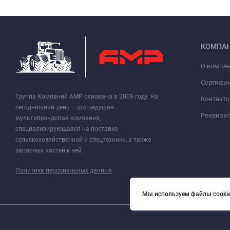
КОМПА
О компа
Сертифи
Группа Компаний АМР основана в 2009 году. На
Контакт
сегодняшний день – это ведущая
Реквизи
мультибрендовая компания,
специализирующаяся на поставке
сельскохозяйственной и спецтехники, а также
запасных частей к ней.
Политика персональных данных
Мы используем файлы cookie