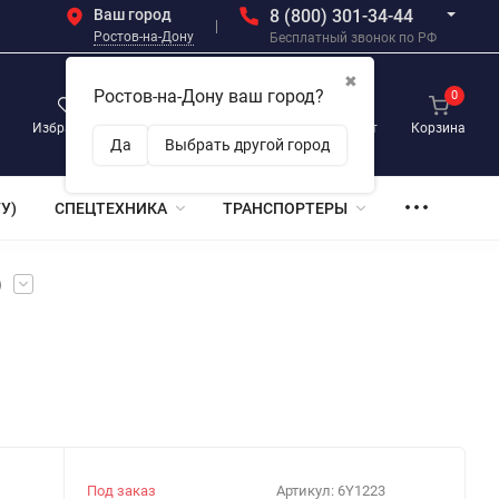
Ваш город
8 (800) 301-34-44
Ростов-на-Дону
Бесплатный звонок по РФ
✖
Ростов-на-Дону ваш город?
0
0
0
Избранное
Просмотренные
Личный кабинет
Корзина
Да
Выбрать другой город
У)
СПЕЦТЕХНИКА
ТРАНСПОРТЕРЫ
)
Под заказ
Артикул:
6Y1223