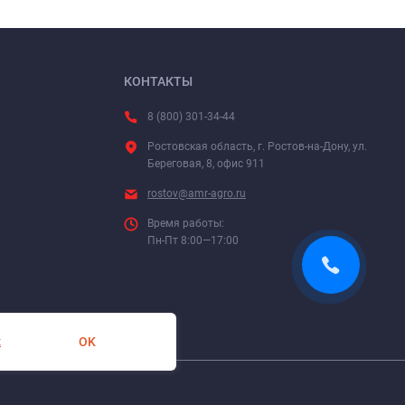
КОНТАКТЫ
8 (800) 301-34-44
Ростовская область, г. Ростов-на-Дону, ул.
Береговая, 8, офис 911
rostov@amr-agro.ru
Время работы:
Пн-Пт 8:00—17:00
OK
х