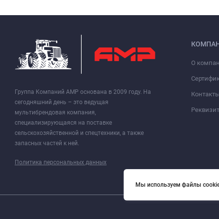
КОМПА
О компа
Сертифи
Группа Компаний АМР основана в 2009 году. На
Контакт
сегодняшний день – это ведущая
Реквизи
мультибрендовая компания,
специализирующаяся на поставке
сельскохозяйственной и спецтехники, а также
запасных частей к ней.
Политика персональных данных
Мы используем файлы cookie