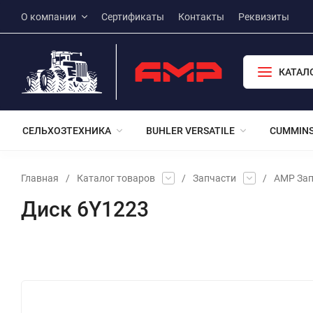
О компании
Сертификаты
Контакты
Реквизиты
КАТАЛ
СЕЛЬХОЗТЕХНИКА
BUHLER VERSATILE
CUMMIN
Главная
/
Каталог товаров
/
Запчасти
/
АМР Зап
Диск 6Y1223
Избранное
Сравнение