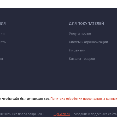
НИЯ
ДЛЯ ПОКУПАТЕЛЕЙ
нии
Услуги новые
каты
Системы агронавигации
ы
Лицензии
ты
Каталог товаров
, чтобы сайт был лучше для вас.
Политика обработки персональных данны
© 2026. Все права защищены.
Digi-Web.ru
— создание и поддержка сайта