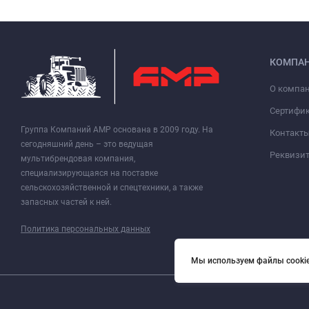
КОМПА
О компа
Сертифи
Группа Компаний АМР основана в 2009 году. На
Контакт
сегодняшний день – это ведущая
Реквизи
мультибрендовая компания,
специализирующаяся на поставке
сельскохозяйственной и спецтехники, а также
запасных частей к ней.
Политика персональных данных
Мы используем файлы cookie