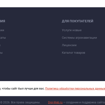
НИЯ
ДЛЯ ПОКУПАТЕЛЕЙ
нии
Услуги новые
каты
Системы агронавигации
ы
Лицензии
ты
Каталог товаров
, чтобы сайт был лучше для вас.
Политика обработки персональных данны
© 2026. Все права защищены.
Digi-Web.ru
— создание и поддержка сайта