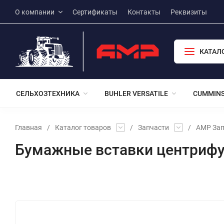
О компании
Сертификаты
Контакты
Реквизиты
КАТАЛ
СЕЛЬХОЗТЕХНИКА
BUHLER VERSATILE
CUMMIN
Главная
/
Каталог товаров
/
Запчасти
/
АМР Зап
Бумажные вставки центрифу
Избранное
Сравнение