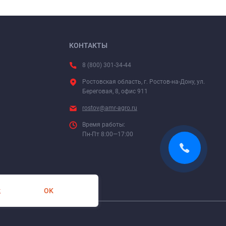
КОНТАКТЫ
8 (800) 301-34-44
Ростовская область, г. Ростов-на-Дону, ул.
Береговая, 8, офис 911
rostov@amr-agro.ru
Время работы:
Пн-Пт 8:00—17:00
OK
х