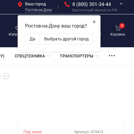
Ваш город
8 (800) 301-34-44
Ростов-на-Дону
Бесплатный звонок по РФ
✖
Ростов-на-Дону ваш город?
0
0
0
Избранное
Просмотренные
Личный кабинет
Корзина
Да
Выбрать другой город
У)
СПЕЦТЕХНИКА
ТРАНСПОРТЕРЫ
)
Под заказ
Артикул:
473415