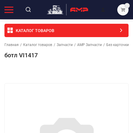
0
КАТАЛОГ ТОВАРОВ
Главная
/
Каталог товаров
/
Запчасти
/
АМР Запчасти
/
Без карточки (
ботл VI1417
Избранное
Сравнение