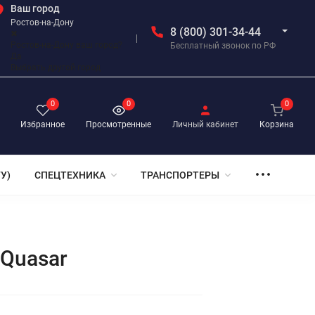
Ваш город
Ростов-на-Дону
8 (800) 301-34-44
✖
Ростов-на-Дону ваш город?
Бесплатный звонок по РФ
Да
Выбрать другой город
0
0
0
Избранное
Просмотренные
Личный кабинет
Корзина
У)
СПЕЦТЕХНИКА
ТРАНСПОРТЕРЫ
Quasar