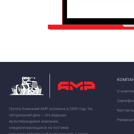
КОМПА
О компа
Сертифи
Группа Компаний АМР основана в 2009 году. На
Контакт
сегодняшний день – это ведущая
Реквизи
мультибрендовая компания,
специализирующаяся на поставке