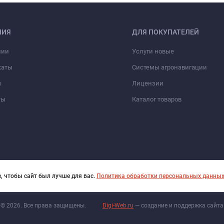
НИЯ
ДЛЯ ПОКУПАТЕЛЕЙ
нии
Услуги новые
каты
Системы агронавигации
ы
Лицензии
ты
Каталог товаров
, чтобы сайт был лучше для вас.
Политика обработки персональных данны
© 2026. Все права защищены.
Digi-Web.ru
— создание и поддержка сайта