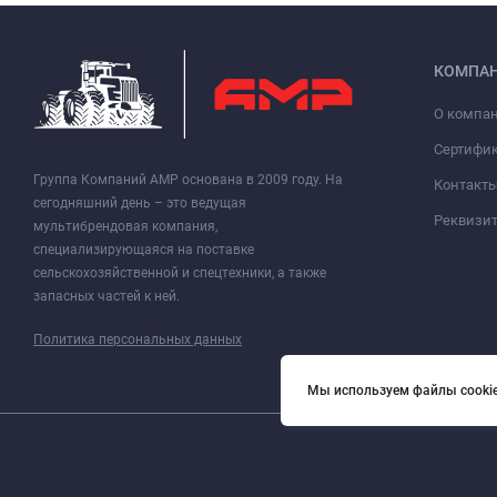
КОМПА
О компа
Сертифи
Группа Компаний АМР основана в 2009 году. На
Контакт
сегодняшний день – это ведущая
Реквизи
мультибрендовая компания,
специализирующаяся на поставке
сельскохозяйственной и спецтехники, а также
запасных частей к ней.
Политика персональных данных
Мы используем файлы cookie