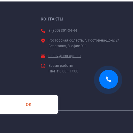
КОНТАКТЫ
8 (800) 301-34-44
Ростовская область, г. Ростов-на-Дону, ул.
Береговая, 8, офис 911
rostov@amr-agro.ru
Время работы:
Пн-Пт 8:00—17:00
OK
х