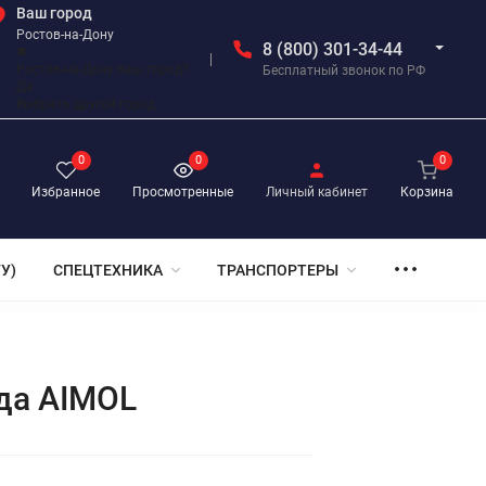
Ваш город
Ростов-на-Дону
8 (800) 301-34-44
✖
Ростов-на-Дону ваш город?
Бесплатный звонок по РФ
Да
Выбрать другой город
0
0
0
Избранное
Просмотренные
Личный кабинет
Корзина
У)
СПЕЦТЕХНИКА
ТРАНСПОРТЕРЫ
да AIMOL