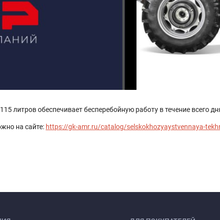
15 литров обеспечивает бесперебойную работу в течение всего дн
жно на сайте:
https://gk-amr.ru/catalog/selskokhozyaystvennaya-tekh