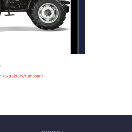
я.
nika/traktory/tumosan/