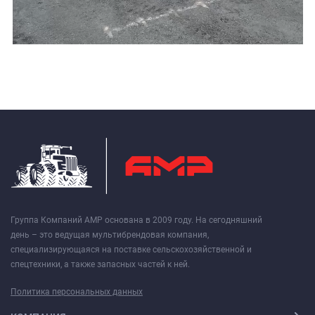
Группа Компаний АМР основана в 2009 году. На сегодняшний
день – это ведущая мультибрендовая компания,
специализирующаяся на поставке сельскохозяйственной и
спецтехники, а также запасных частей к ней.
Политика персональных данных