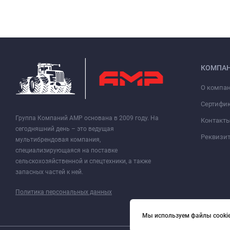
КОМПА
О компа
Сертифи
Группа Компаний АМР основана в 2009 году. На
Контакт
сегодняшний день – это ведущая
Реквизи
мультибрендовая компания,
специализирующаяся на поставке
сельскохозяйственной и спецтехники, а также
запасных частей к ней.
Политика персональных данных
Мы используем файлы cookie