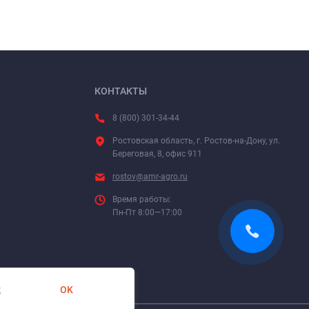
КОНТАКТЫ
8 (800) 301-34-44
Ростовская область, г. Ростов-на-Дону, ул.
Береговая, 8, офис 911
rostov@amr-agro.ru
Время работы:
Пн-Пт 8:00—17:00
OK
х