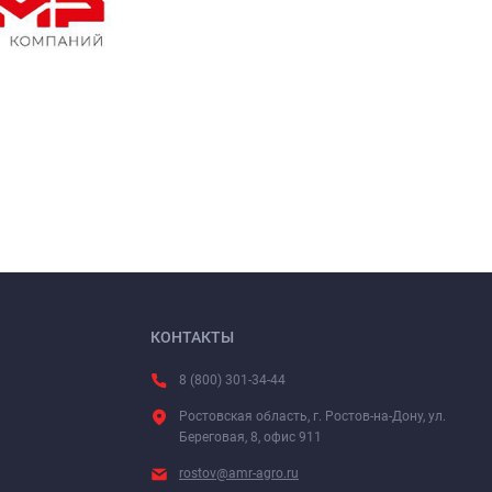
КОНТАКТЫ
8 (800) 301-34-44
Ростовская область, г. Ростов-на-Дону, ул.
Береговая, 8, офис 911
rostov@amr-agro.ru