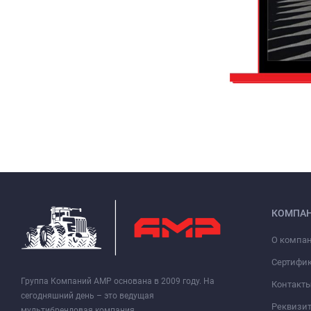
КОМПА
О компа
Сертифи
Группа Компаний АМР основана в 2009 году. На
Контакт
сегодняшний день – это ведущая
Реквизи
мультибрендовая компания,