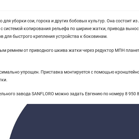
o для уборки сои, гороха и других бобовых культур. Она состоит и
с системой копирования рельефа по ширине жатки, привода выносн
ов для быстрого крепления устройства к боковинам.
ым ремнем от приводного шкива жатки через редуктор МПН планета
симально упрощен. Приставка монтируется с помощью кронштейнов
тки.
ельного завода SANFLORO можно задать Евгению по номеру 8 950 8