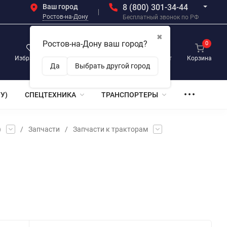
Ваш город
8 (800) 301-34-44
Ростов-на-Дону
Бесплатный звонок по РФ
✖
Ростов-на-Дону ваш город?
0
0
0
Избранное
Просмотренные
Личный кабинет
Корзина
Да
Выбрать другой город
У)
СПЕЦТЕХНИКА
ТРАНСПОРТЕРЫ
)
/
Запчасти
/
Запчасти к тракторам