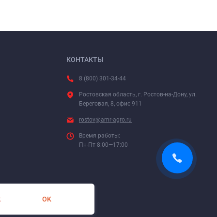
КОНТАКТЫ
8 (800) 301-34-44
Ростовская область, г. Ростов-на-Дону, ул.
Береговая, 8, офис 911
rostov@amr-agro.ru
Время работы:
Пн-Пт 8:00—17:00
OK
х