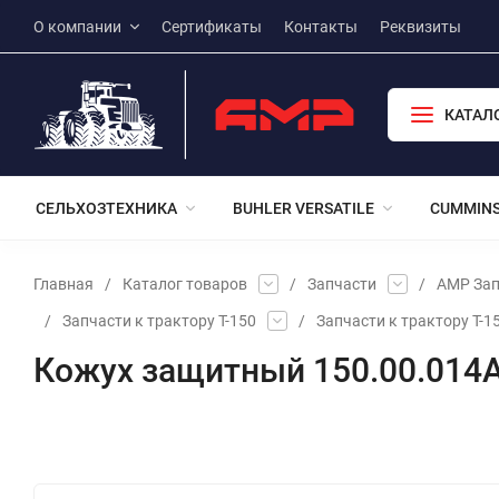
О компании
Сертификаты
Контакты
Реквизиты
КАТАЛ
СЕЛЬХОЗТЕХНИКА
BUHLER VERSATILE
CUMMIN
Главная
/
Каталог товаров
/
Запчасти
/
АМР Зап
/
Запчасти к трактору Т-150
/
Запчасти к трактору Т-1
Кожух защитный 150.00.014
Избранное
Сравнение