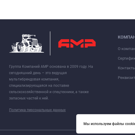
КОМПА
О компа
Сертифи
Группа Компаний АМР основана в 2009 году. На
Контакт
сегодняшний день – это ведущая
Реквизи
мультибрендовая компания,
специализирующаяся на поставке
сельскохозяйственной и спецтехники, а также
запасных частей к ней.
Политика персональных данных
Мы используем файлы cookie